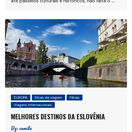
até passeios culturais e históricos, não falta o ….
EUROPA
Dicas de viagem
Férias
Viagens Internacionais
MELHORES DESTINOS DA ESLOVÊNIA
By:
camila