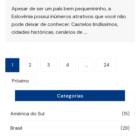
Apesar de ser um país bem pequenininho, a
Eslovênia possui inúmeros atrativos que você não
pode deixar de conhecer. Castelos lindíssimos,
cidades históricas, cenários de ….
Navegação
1
2
3
4
…
24
por
Próximo
posts
Categorias
América do Sul
(15)
Brasil
(29)