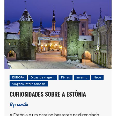
EUROPA
Dicas de viagem
Férias
Inverno
Neve
Viagens Internacionais
CURIOSIDADES SOBRE A ESTÔNIA
By:
camila
A Estônia é um destino bastante negligenciado