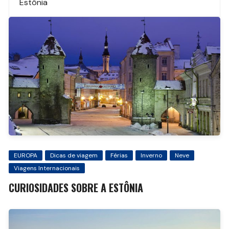
Estônia
post
EUROPA
Dicas de viagem
Férias
Inverno
Neve
Viagens Internacionais
CURIOSIDADES SOBRE A ESTÔNIA