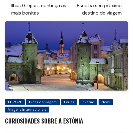
de
Ilhas Gregas : conheça as
Escolha seu próximo
mais bonitas
destino de viagem
post
EUROPA
Dicas de viagem
Férias
Inverno
Neve
Viagens Internacionais
CURIOSIDADES SOBRE A ESTÔNIA