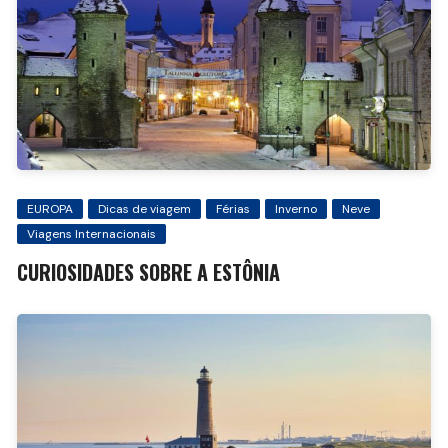
EUROPA
Dicas de viagem
Férias
Inverno
Neve
Viagens Internacionais
CURIOSIDADES SOBRE A ESTÔNIA